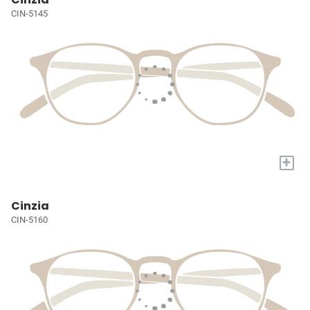
CIN-5145
+
Cinzia
CIN-5160