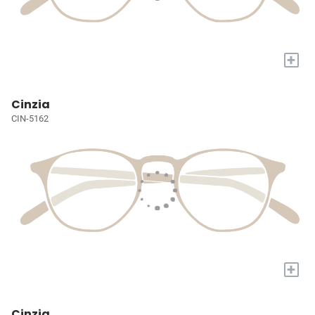
+
Cinzia
CIN-5162
+
Cinzia