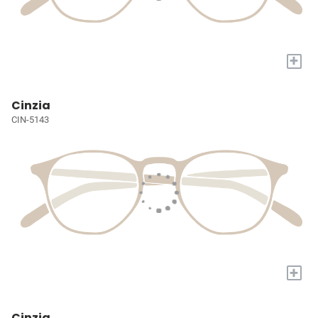
+
Cinzia
CIN-5143
+
Cinzia