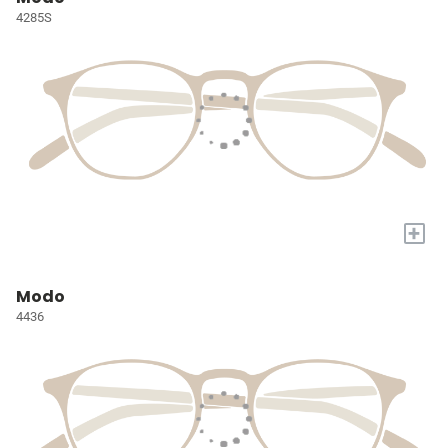
4285S
+
Modo
4436