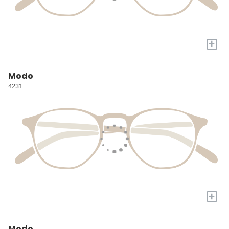
+
Modo
4231
+
Modo