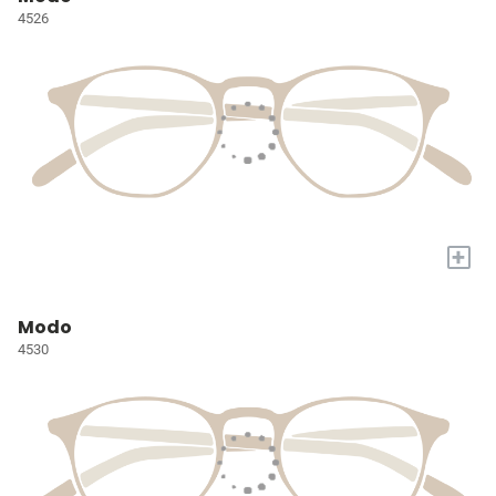
4526
+
Modo
4530