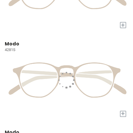
+
Modo
4281S
+
Modo