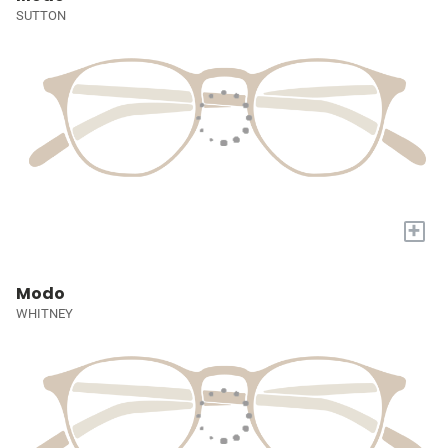
SUTTON
+
Modo
WHITNEY