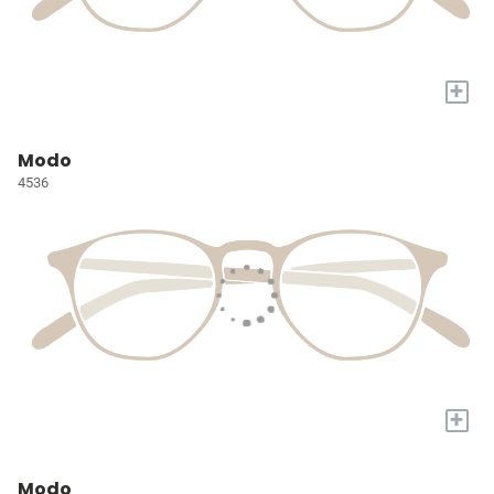
+
Modo
4536
+
Modo