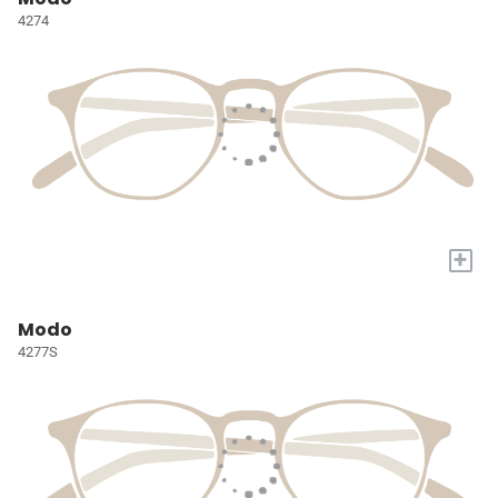
4274
+
Modo
4277S