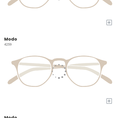
+
Modo
4259
+
Modo