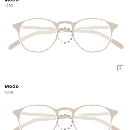
4233
+
Modo
4239