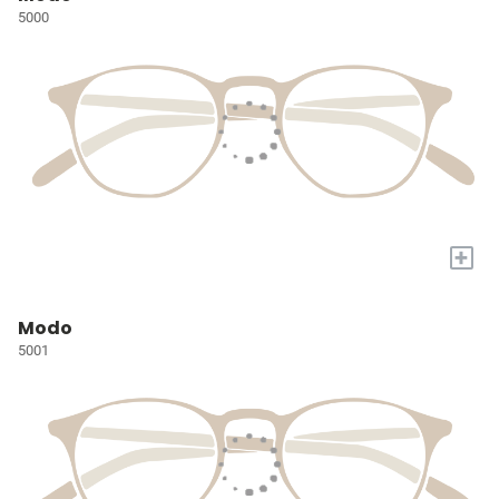
5000
+
Modo
5001