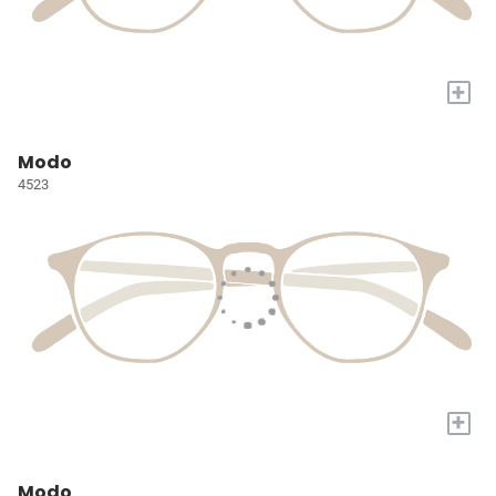
+
Modo
4523
+
Modo